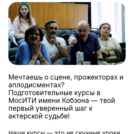
первый уверенный шаг к
актерской судьбе!
Наши курсы — это не скучные уроки,
а живой процесс с профессионалами:
актерами и режиссерами. Приходи с
готовой программой — мы ее
отработаем и подкорректируем под
твои сильные стороны, подберём
стихи, басни и прозаические
произведения разных жанров, а для
вокала — мелодичные песни с
узнаваемой мелодией. Также уделим
внимание пластической подготовке.
Группы формируем без жестких
требований: разные возрасты и
уровни.