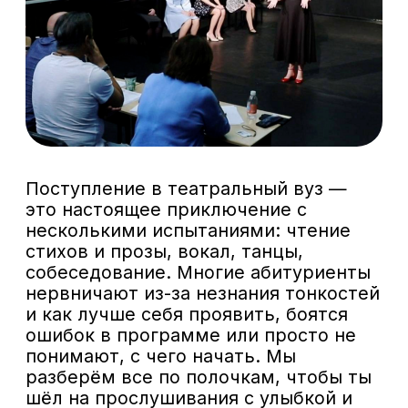
Фадеева, дом 9
Узнать подробности и забронировать
место можно по телефону:
+7(929)-647-83 97
Стоимость курса:
23 600 рублей в месяц
Записаться
Почему стоит выбрать
наше подготовительное
отделение?
Комплексная
подготовка