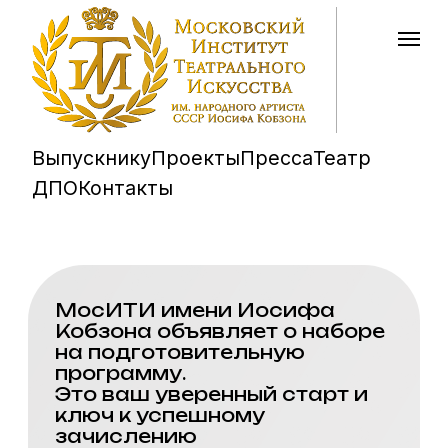
Выпускнику
Проекты
Пресса
Театр
ДПО
Контакты
МосИТИ имени Иосифа
Кобзона объявляет о наборе
на подготовительную
программу.
Это ваш уверенный старт и
ключ к успешному
зачислению
Уникальная возможность
«прожить» будущие экзамены,
подтянуть свои слабые стороны
и прийти на прослушивание во
всеоружии!
Запись на подготовительное