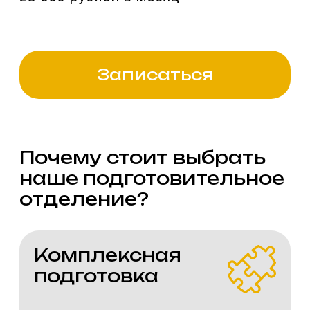
Вашими наставниками станут
профессионалы, которые знают
все тонкости творческих
испытаний.
Знакомство
с требованиями
Вы изнутри узнаете, что ждет
приемная комиссия, и сможете
подготовиться без лишнего
стресса.