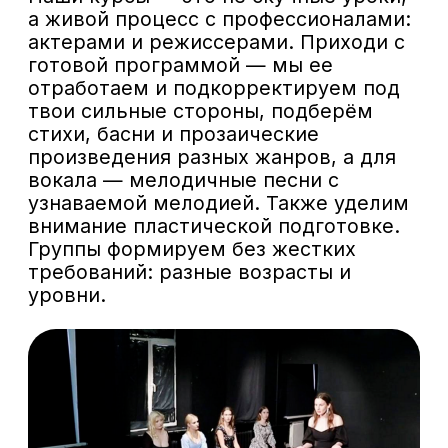
Поступление в театральный вуз —
это настоящее приключение с
несколькими испытаниями: чтение
стихов и прозы, вокал, танцы,
собеседование. Многие абитуриенты
нервничают из-за незнания тонкостей
и как лучше себя проявить, боятся
ошибок в программе или просто не
понимают, с чего начать. Мы
разберём все по полочкам, чтобы ты
шёл на прослушивания с улыбкой и
уверенностью. Курс стартует в
феврале и длится до мая — идеально
для подготовки к летним экзаменам.
ВНИМАНИЕ! Абитуриенты,
прошедшие полный курс (все 4
месяца), автоматически попадают в
наш институт сразу на 3 тур!
Занятия три раза в неделю — в будни
с 19:00 до 22:00 и в выходные с 12:00
до 15:00, по адресу: Москва, ул.