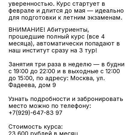
Интенсивные занятия по всем
необходимым дисциплинам:
актерскому мастерству,
сценической речи, вокалу и
хореографии.
Ориентация
на результат
Мы не просто даем теорию, а
конкретные навыки для
дальнейшего поступления, учим
тому, что действительно
потребуется на экзаменах.
Опытные
педагоги