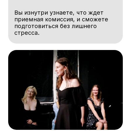
ИНСТИТУТ
Абитуриентам
Руководство
Студентам
Ученый совет
Выпускникам
Сведения
Центр карьеры
Новости
Наука
ОБРАЗОВАНИЕ
Пресса
Факультеты
Проекты
Кафедры
Театр
Мастерские
Контакты
ДПО