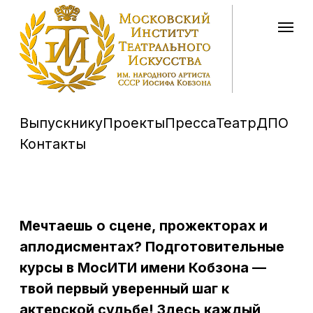
Выпускнику
Проекты
Пресса
Театр
ДПО
Контакты
Мечтаешь о сцене, прожекторах и
аплодисментах? Подготовительные
курсы в МосИТИ имени Кобзона —
твой первый уверенный шаг к
актерской судьбе! Здесь каждый
найдет свой свет в театральном
мире.
Наши курсы — это не скучные уроки,
а живой процесс с профессионалами:
актерами и режиссерами. Приходи с
готовой программой — мы ее