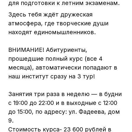
+7 (929) 647-83-97
. Не упусти шанс —
места ограничены!