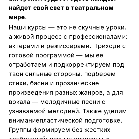
отработаем и подкорректируем под
твои сильные стороны, подберём
стихи, басни и прозаические
произведения разных жанров, а для
вокала — мелодичные песни с
узнаваемой мелодией. Также уделим
вниманиепластической подготовке.
Группы формируем без жестких
требований: разные возрасты и
уровни.
Поступление в театральный вуз —
это настоящее приключение с
несколькими испытаниями: чтение
стихов и прозы, вокал, танцы,
собеседование. Многие абитуриенты
нервничают из-за незнания тонкостей
и как лучше себя проявить, боятся
ошибок в программе или просто не
понимают, с чего начать. Мы
разберём все по полочкам, чтобы ты