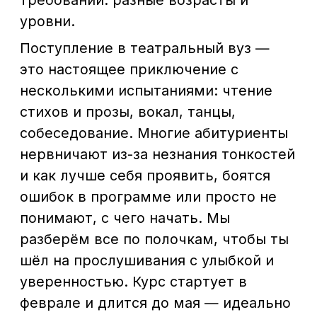
шёл на прослушивания с улыбкой и
уверенностью. Курс стартует в
феврале и длится до мая — идеально
для подготовки к летним экзаменам.
Здесь тебя ждёт дружеская
атмосфера, где творческие души
находят единомышленников.
ВНИМАНИЕ! Абитуриенты,
прошедшие полный курс (все 4
месяца), автоматически попадают в
наш институт сразу на 3 тур!
Занятия три раза в неделю — в будни
с 19:00 до 22:00 и в выходные с 12:00
до 15:00, по адресу: ул. Фадеева, дом
9.
Стоимость курса- 23 600 рублей в
месяц.
Запись и вопросы по телефону: