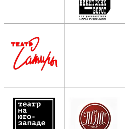
АНО ООВО “Институт
имени Народного артиста
СССР И.Д. Кобзона”
Приемная комиссия:
+7 (495) 955-70-95
+7 (929) 647-83-97
postupi@mos-iti.ru
Учебный отдел:
+7 (495) 618-00-10
umo@mos-iti.ru
Приемная ректора:
+7 (495) 955-70-5
5
Дополнительное
профессиональное
образование:
+7 (965) 131-49-92