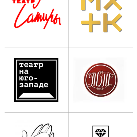
Дополнительное
профессиональное
образование:
+7 (965) 131-49-92
info@mos-iti.ru
г. Москва, ул. Ботаническая, д. 21