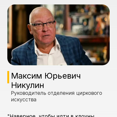
Максим Юрьевич
Никулин
Руководитель отделения циркового
искусства
"Наверное, чтобы идти в клоуны,
нужно обладать особым складом
характера, особыми взглядами на
жизнь. Не каждый человек согласился
бы на то, чтобы публично смеялись
над ним и чтобы каждый вечер его
били, пусть не очень больно, но били,
обливали водой, посыпали голову
мукой, ставили подножки. И он,
клоун, должен падать, или, как
говорим мы в цирке, делать
каскады… И всё ради того, чтобы
вызвать смех.