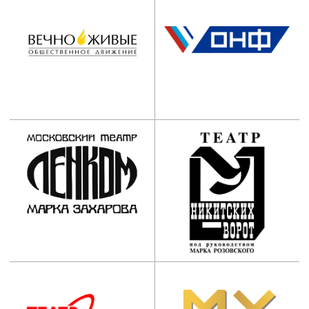
Наши контакты:
АНО ООВО “Институт
имени Народного артиста
СССР И.Д. Кобзона”
Приемная комиссия:
+7 (495) 955-70-95
+7 (929) 647-83-97
postupi@mos-iti.ru
Учебный отдел:
+7 (495) 618-00-10
umo@mos-iti.ru
Приемная ректора:
+7 (495) 955-70-5
5