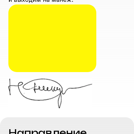
Анатолий Павлович
Марчевский
Руководитель курса "Клоунада"
Народный артист РСФСР
Специализация
"Клоунада"
- для тех,
кто имеет профессиональное
актерское образование и хочет
попасть в мир цирка. Курс позволит
освоить смежную профессию,
расширить круг своих