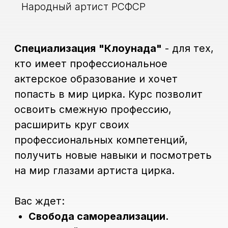
познакомиться на фестивалях,
мастер-классах и конкурсах.
Штучная профессия.
Клоун - это
редкая штучная профессия,
которая никого не оставляет
равнодушным. Вы будете
неизменно востребованы.
Записаться
+7 (965) 131-49-92
Наши партнеры