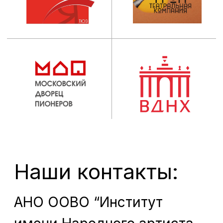
организации
Новости
Наука
ОБРАЗОВАНИЕ
Пресса
Факультеты
Проекты
Кафедры
Театр
Мастерские
Контакты
ДПО
© 2012 - 2026. Московский институт
театрального искусства им.
народного артиста СССР
И. Д. Кобзона