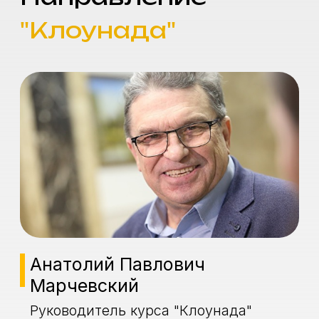
профессиональных компетенций,
получить новые навыки и посмотреть
на мир глазами артиста цирка.
Вас ждет:
Свобода самореализации.
Цирковой клоун может работать в
любом амплуа, сочетая в себе
различные техники, жанры и
навыки
Творческая работа.
У студентов
будет возможность раскрыться с
творческой стороны максимально
широко, применяя свои навыки,
идеи и умения.
Много интересных знакомств.
Вокруг вас всегда будут
творческие люди — артисты,
дрессировщики, режиссеры.
А со многими представителями
индустрии вы сможете